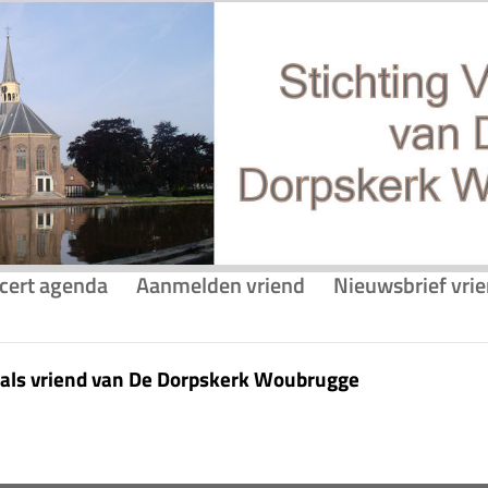
cert agenda
Aanmelden vriend
Nieuwsbrief vri
 als vriend van De Dorpskerk Woubrugge